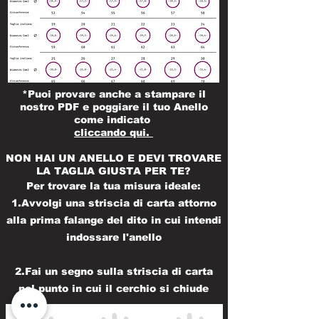
*Puoi provare anche a stampare il
nostro PDF e poggiare il tuo Anello
come indicato
cliccando qui.
NON HAI UN ANELLO E DEVI TROVARE
LA TAGLIA GIUSTA PER TE?
Per trovare la tua misura ideale:
1.Avvolgi una striscia di carta attorno
alla prima falange del dito in cui intendi
indossare l'anello
2.Fai un segno sulla striscia di carta
nel punto in cui il cerchio si chiude