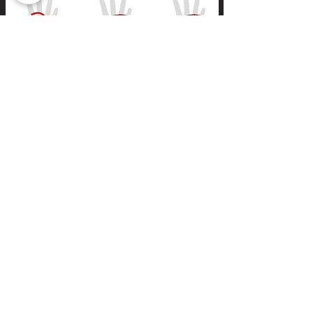
3.Misura la lunghezza della striscia di
carta con un righello: questa misura
corrisponde alla circonferenza (mm) che
dovrai individuare nella tabella sopra
riportata per determinare la tua taglia
ideale.​​​​​​​​​
Se hai ancora qualche dubbio sulla tua
taglia, non esitare a contattarci!
Resi e Rimborsi