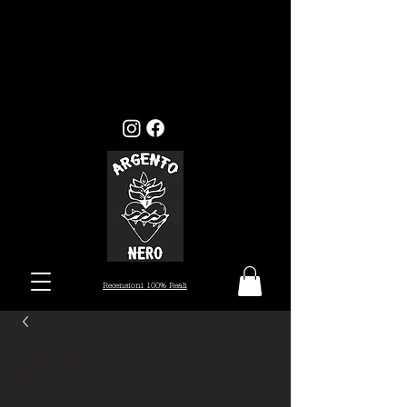
GLI ORDINI EFFETTUATI ENTRO
MERCOLEDI 22, VERRANNO EVASI ENTRO I
TEMPI STANDARD (7/10 GIORNI), MENTRE
GLI ORDINI EFFETTUATI ALL'INFUORI
DELLA DATA PRESTABILITA, VERRANNO
PRESI IN CARICO DAL 26 AGOSTO.
Recensioni 100% Reali