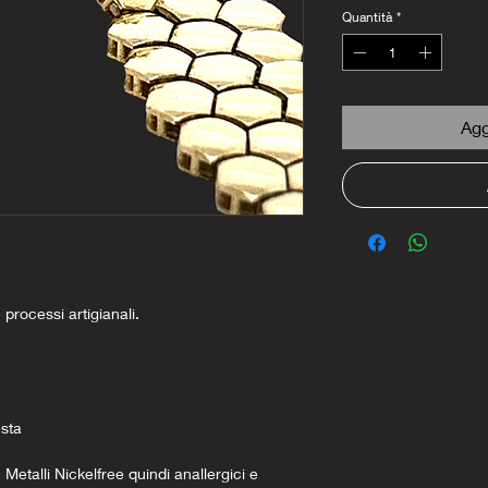
Quantità
*
Agg
e processi artigianali.
esta
 Metalli Nickelfree quindi anallergici e