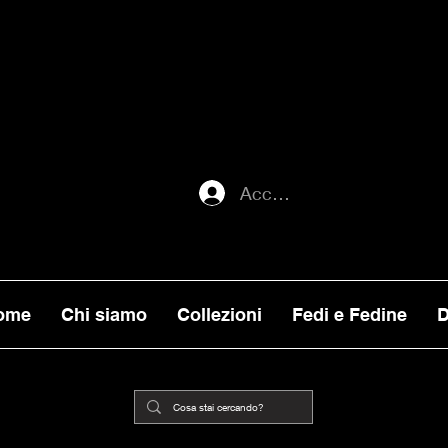
ATI ENTRO MERCOLEDI 22, VERRANNO E
ORNI), MENTRE GLI ORDINI EFFETTUATI
ILITA, VERRANNO PRESI IN CARICO DA
Accedi
ome
Chi siamo
Collezioni
Fedi e Fedine
D