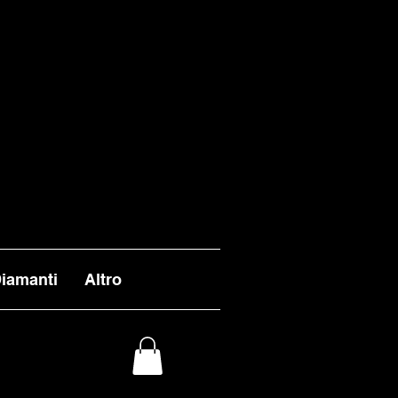
VASI ENTRO I TEMPI
 ALL'INFUORI DELLA
L 26 AGOSTO.
iamanti
Altro