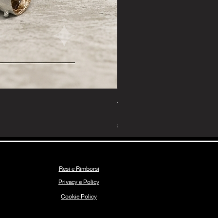
Anello Corallo Prezioso
Prezzo
135,00 €
Spedizione Gratuita
Resi e Rimborsi
Privacy e Policy
Coo
k
ie Policy