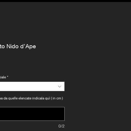
to Nido d’Ape
iale
*
 da quelle elencate indicala quì ( in cm )
0/2