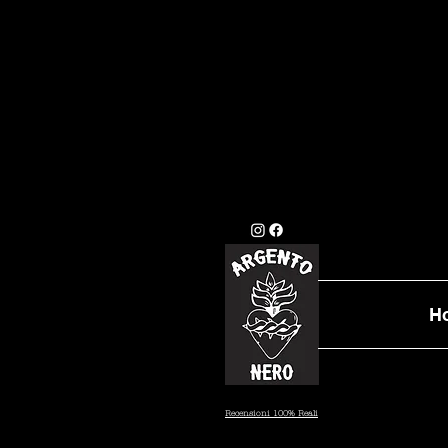
GLI ORDINI EFFETTU
STANDARD (7/10 GI
DATA PRESTAB
H
Recensioni 100% Reali