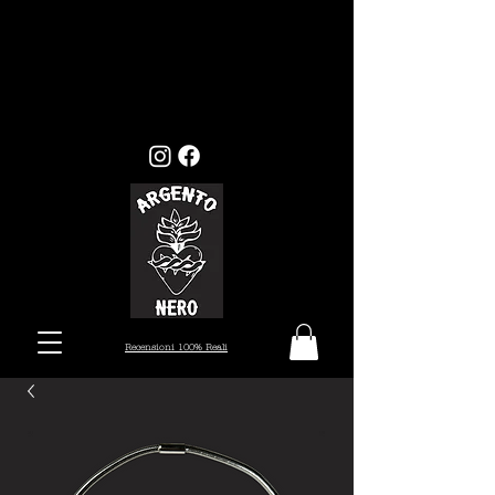
GLI ORDINI EFFETTUATI ENTRO
MERCOLEDI 22, VERRANNO EVASI ENTRO I
TEMPI STANDARD (7/10 GIORNI), MENTRE
GLI ORDINI EFFETTUATI ALL'INFUORI
DELLA DATA PRESTABILITA, VERRANNO
PRESI IN CARICO DAL 26 AGOSTO.
Recensioni 100% Reali