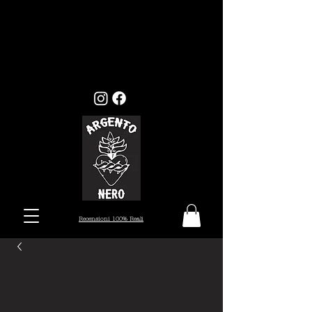
GLI ORDINI EFFETTUATI ENTRO
MERCOLEDI 22, VERRANNO EVASI ENTRO I
TEMPI STANDARD (7/10 GIORNI), MENTRE
GLI ORDINI EFFETTUATI ALL'INFUORI
DELLA DATA PRESTABILITA, VERRANNO
PRESI IN CARICO DAL 26 AGOSTO.
Recensioni 100% Reali