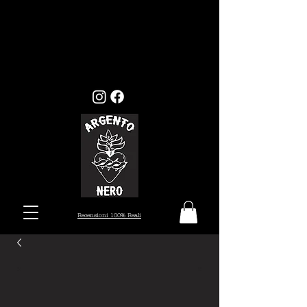
GLI ORDINI EFFETTUATI ENTRO
MERCOLEDI 22, VERRANNO EVASI ENTRO I
TEMPI STANDARD (7/10 GIORNI), MENTRE
GLI ORDINI EFFETTUATI ALL'INFUORI
DELLA DATA PRESTABILITA, VERRANNO
PRESI IN CARICO DAL 26 AGOSTO.
Recensioni 100% Reali