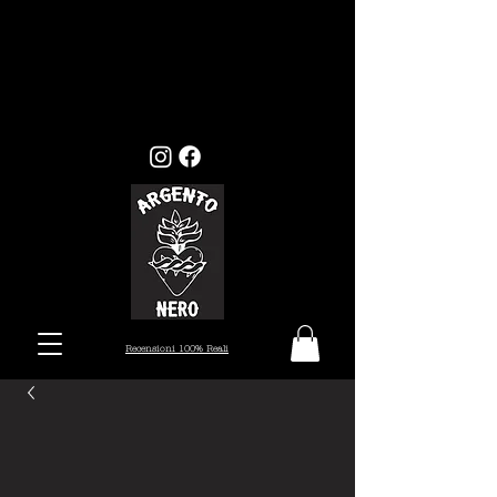
GLI ORDINI EFFETTUATI ENTRO
MERCOLEDI 22, VERRANNO EVASI ENTRO I
TEMPI STANDARD (7/10 GIORNI), MENTRE
GLI ORDINI EFFETTUATI ALL'INFUORI
DELLA DATA PRESTABILITA, VERRANNO
PRESI IN CARICO DAL 26 AGOSTO.
Recensioni 100% Reali