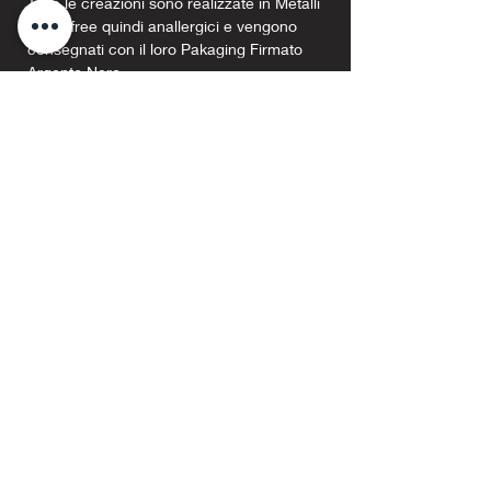
Tutte le creazioni sono realizzate in Metalli
Nickelfree quindi anallergici e vengono
consegnati con il loro Pakaging Firmato
Argento Nero.
Related Products