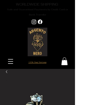
WORLDWIDE SHIPPING
Safe and Guaranteed Payments by Credit Card or
Bank Transfer
100% Real Reviews