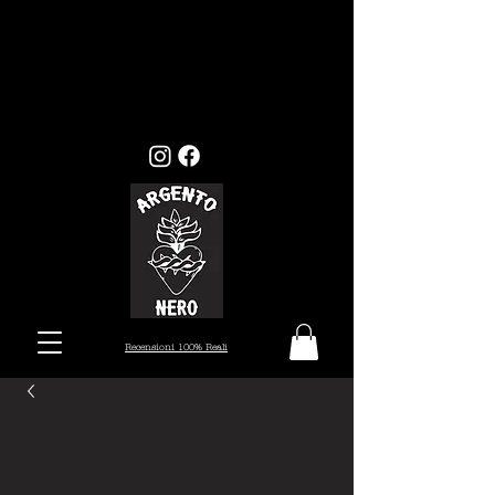
GLI ORDINI EFFETTUATI ENTRO
MERCOLEDI 22, VERRANNO EVASI ENTRO I
TEMPI STANDARD (7/10 GIORNI), MENTRE
GLI ORDINI EFFETTUATI ALL'INFUORI
DELLA DATA PRESTABILITA, VERRANNO
PRESI IN CARICO DAL 26 AGOSTO.
Recensioni 100% Reali