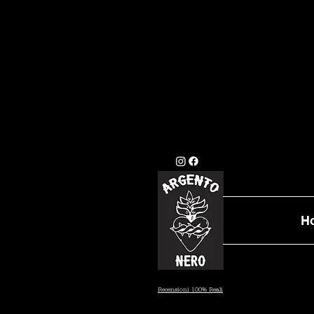
GLI ORDINI EFFETTU
STANDARD (7/10 GI
DATA PRESTAB
H
Recensioni 100% Reali