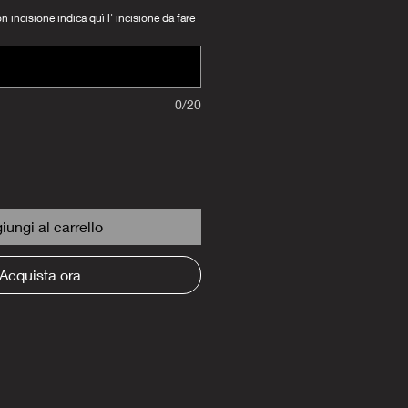
 incisione indica quì l' incisione da fare
0/20
iungi al carrello
Acquista ora