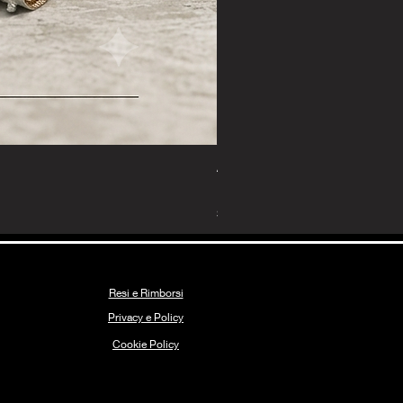
Anello Corallo Prezioso
Prezzo
135,00 €
Spedizione Gratuita
Resi e Rimborsi
Privacy e Policy
Coo
k
ie Policy