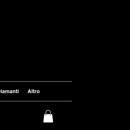
VASI ENTRO I TEMPI
 ALL'INFUORI DELLA
L 26 AGOSTO.
iamanti
Altro