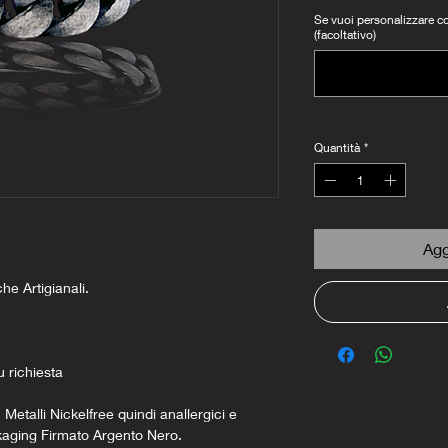
Se vuoi personalizzare con
(facoltativo)
Quantità
*
Agg
che Artigianali.
u richiesta
 Metalli Nickelfree quindi anallergici e
kaging Firmato Argento Nero.