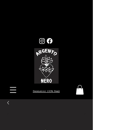
GLI ORDINI EFFETTUATI ENTRO
MERCOLEDI 22, VERRANNO EVASI ENTRO I
TEMPI STANDARD (7/10 GIORNI), MENTRE
GLI ORDINI EFFETTUATI ALL'INFUORI
DELLA DATA PRESTABILITA, VERRANNO
PRESI IN CARICO DAL 26 AGOSTO.
Recensioni 100% Reali