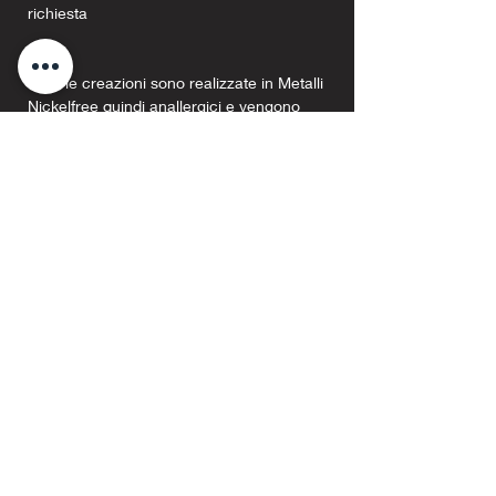
richiesta
Tutte le creazioni sono realizzate in Metalli
Nickelfree quindi anallergici e vengono
consegnati con il loro Pakaging Firmato
Argento Nero.
Prodotti correlati