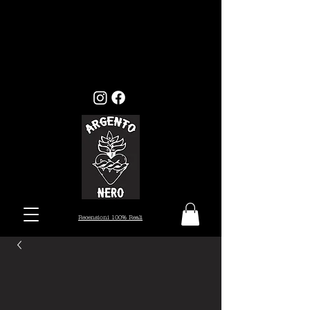
GLI ORDINI EFFETTUATI ENTRO
MERCOLEDI 22, VERRANNO EVASI ENTRO I
TEMPI STANDARD (7/10 GIORNI), MENTRE
GLI ORDINI EFFETTUATI ALL'INFUORI
DELLA DATA PRESTABILITA, VERRANNO
PRESI IN CARICO DAL 26 AGOSTO.
Recensioni 100% Reali