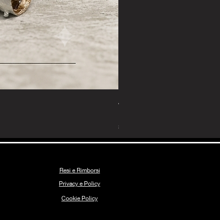
Anello Corallo Prezioso
Prezzo
135,00 €
Spedizione Gratuita
Resi e Rimborsi
Privacy e Policy
Coo
k
ie Policy