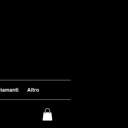
VASI ENTRO I TEMPI
 ALL'INFUORI DELLA
L 26 AGOSTO.
iamanti
Altro