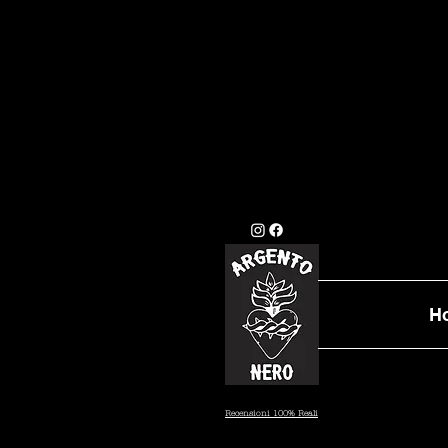
GLI ORDINI EFFETTU
STANDARD (7/10 GI
DATA PRESTAB
H
Recensioni 100% Reali