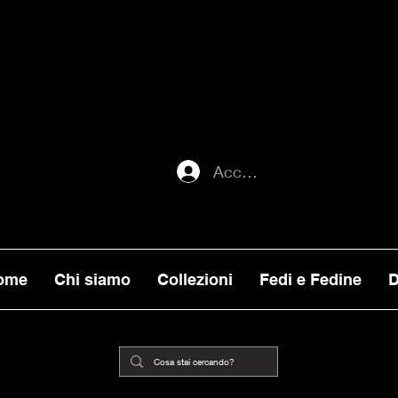
ATI ENTRO MERCOLEDI 22, VERRANNO E
ORNI), MENTRE GLI ORDINI EFFETTUATI
ILITA, VERRANNO PRESI IN CARICO DA
Accedi
ome
Chi siamo
Collezioni
Fedi e Fedine
D