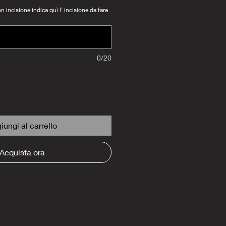
 incisione indica quì l' incisione da fare
0/20
iungi al carrello
Acquista ora