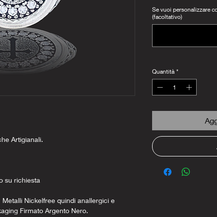
Se vuoi personalizzare con
(facoltativo)
Quantità
*
Agg
che Artigianali.
o su richiesta
 Metalli Nickelfree quindi anallergici e
kaging Firmato Argento Nero.