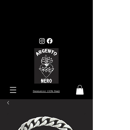
GLI ORDINI EFFETTUATI ENTRO
MERCOLEDI 22, VERRANNO EVASI ENTRO I
TEMPI STANDARD (7/10 GIORNI), MENTRE
GLI ORDINI EFFETTUATI ALL'INFUORI
DELLA DATA PRESTABILITA, VERRANNO
PRESI IN CARICO DAL 26 AGOSTO.
Recensioni 100% Reali