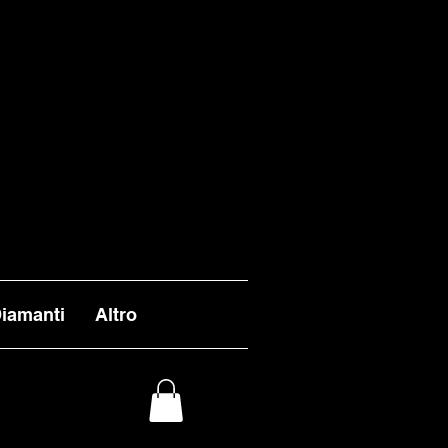
VASI ENTRO I TEMPI
 ALL'INFUORI DELLA
L 26 AGOSTO.
iamanti
Altro