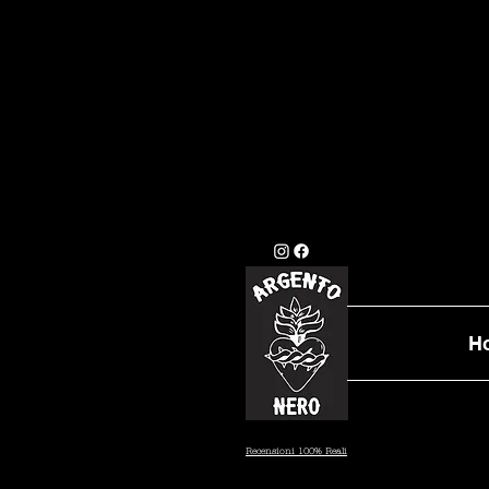
GLI ORDINI EFFETTU
STANDARD (7/10 GI
DATA PRESTAB
H
Recensioni 100% Reali