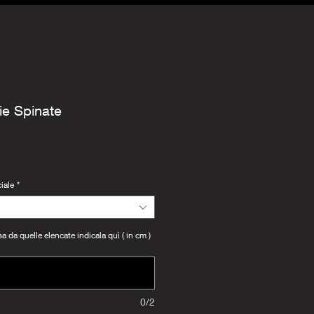
ie Spinate
iale
*
 da quelle elencate indicala quì ( in cm )
0/2