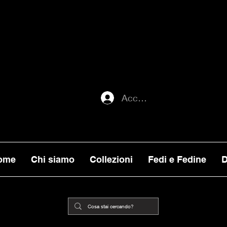
ATI ENTRO MERCOLEDI 22, VERRANNO E
ORNI), MENTRE GLI ORDINI EFFETTUATI
ILITA, VERRANNO PRESI IN CARICO DA
Accedi
ome
Chi siamo
Collezioni
Fedi e Fedine
D