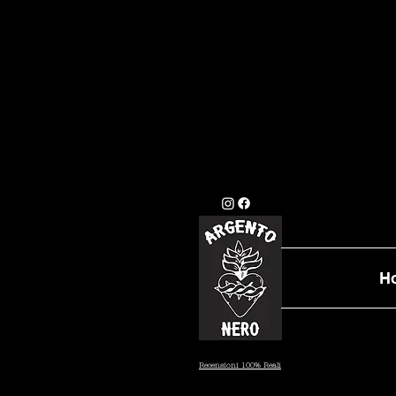
GLI ORDINI EFFETTU
STANDARD (7/10 GI
DATA PRESTAB
H
Recensioni 100% Reali