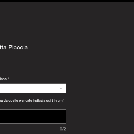
ta Piccola
llana
*
 da quelle elencate indicala quì ( in cm )
0/2