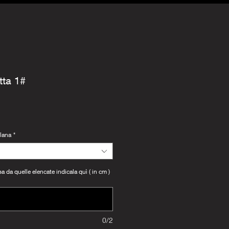
tta 1#
llana
*
 da quelle elencate indicala quì ( in cm )
0/2