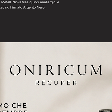
 Metalli Nickelfree quindi anallergici e
kaging Firmato Argento Nero.