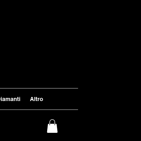
VASI ENTRO I TEMPI
 ALL'INFUORI DELLA
L 26 AGOSTO.
iamanti
Altro