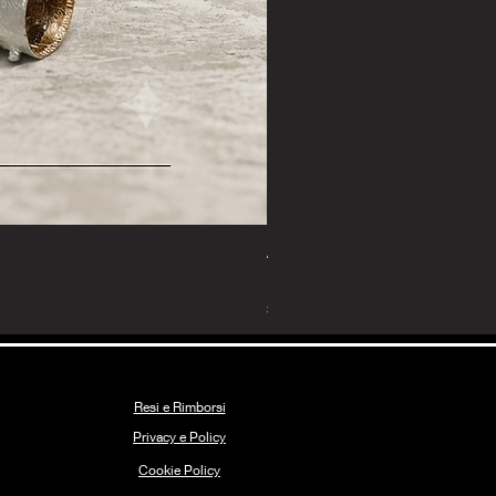
Anello Corallo Prezioso
Prezzo
135,00 €
Spedizione Gratuita
Resi e Rimborsi
Privacy e Policy
Coo
k
ie Policy