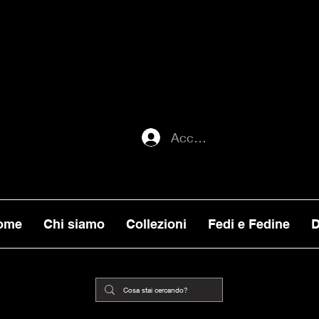
ATI ENTRO MERCOLEDI 22, VERRANNO E
ORNI), MENTRE GLI ORDINI EFFETTUATI
ILITA, VERRANNO PRESI IN CARICO DA
Accedi
ome
Chi siamo
Collezioni
Fedi e Fedine
D