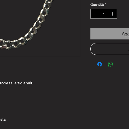
Quantità
*
Agg
rocessi artigianali.
esta