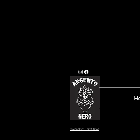
GLI ORDINI EFFETTU
STANDARD (7/10 GI
DATA PRESTAB
H
Recensioni 100% Reali