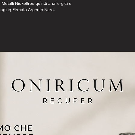
 Metalli Nickelfree quindi anallergici e
kaging Firmato Argento Nero.