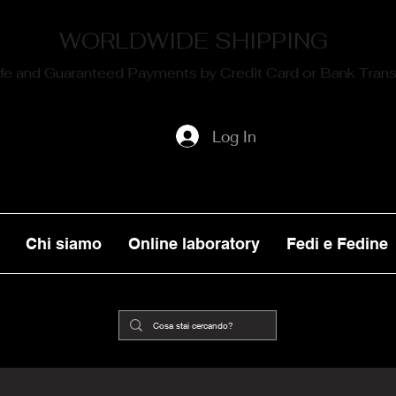
WORLDWIDE SHIPPING
fe and Guaranteed Payments by Credit Card or Bank Trans
Log In
Chi siamo
Online laboratory
Fedi e Fedine