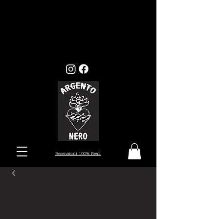
GLI ORDINI EFFETTUATI ENTRO
MERCOLEDI 22, VERRANNO EVASI ENTRO I
TEMPI STANDARD (7/10 GIORNI), MENTRE
GLI ORDINI EFFETTUATI ALL'INFUORI
DELLA DATA PRESTABILITA, VERRANNO
PRESI IN CARICO DAL 26 AGOSTO.
Recensioni 100% Reali