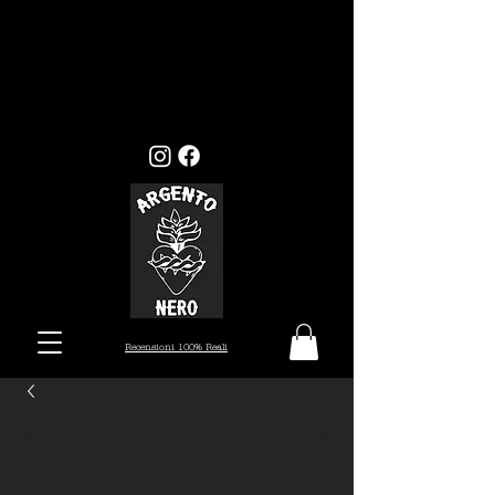
GLI ORDINI EFFETTUATI ENTRO
MERCOLEDI 22, VERRANNO EVASI ENTRO I
TEMPI STANDARD (7/10 GIORNI), MENTRE
GLI ORDINI EFFETTUATI ALL'INFUORI
DELLA DATA PRESTABILITA, VERRANNO
PRESI IN CARICO DAL 26 AGOSTO.
Recensioni 100% Reali