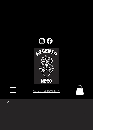
GLI ORDINI EFFETTUATI ENTRO
MERCOLEDI 22, VERRANNO EVASI ENTRO I
TEMPI STANDARD (7/10 GIORNI), MENTRE
GLI ORDINI EFFETTUATI ALL'INFUORI
DELLA DATA PRESTABILITA, VERRANNO
PRESI IN CARICO DAL 26 AGOSTO.
Recensioni 100% Reali