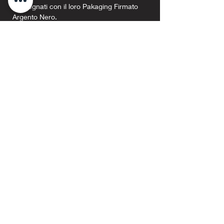
consegnati con il loro Pakaging Firmato
Argento Nero.
Prodotti correlati