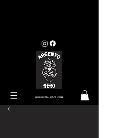
GLI ORDINI EFFETTUATI ENTRO
MERCOLEDI 22, VERRANNO EVASI ENTRO I
TEMPI STANDARD (7/10 GIORNI), MENTRE
GLI ORDINI EFFETTUATI ALL'INFUORI
DELLA DATA PRESTABILITA, VERRANNO
PRESI IN CARICO DAL 26 AGOSTO.
Recensioni 100% Reali