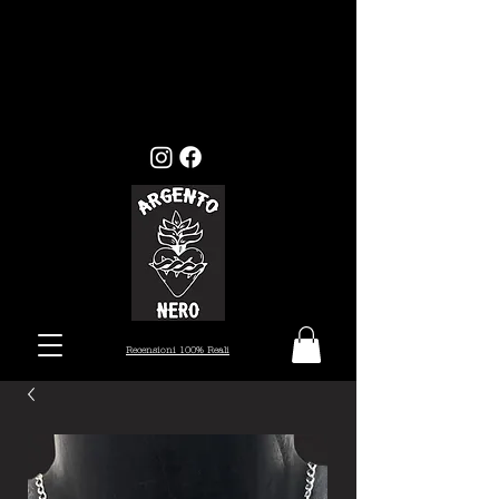
GLI ORDINI EFFETTUATI ENTRO
MERCOLEDI 22, VERRANNO EVASI ENTRO I
TEMPI STANDARD (7/10 GIORNI), MENTRE
GLI ORDINI EFFETTUATI ALL'INFUORI
DELLA DATA PRESTABILITA, VERRANNO
PRESI IN CARICO DAL 26 AGOSTO.
Recensioni 100% Reali