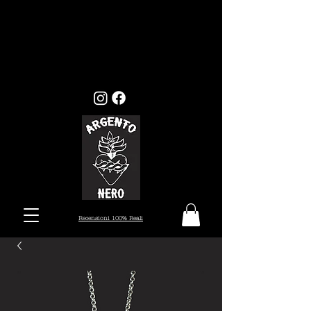
GLI ORDINI EFFETTUATI ENTRO
MERCOLEDI 22, VERRANNO EVASI ENTRO I
TEMPI STANDARD (7/10 GIORNI), MENTRE
GLI ORDINI EFFETTUATI ALL'INFUORI
DELLA DATA PRESTABILITA, VERRANNO
PRESI IN CARICO DAL 26 AGOSTO.
Recensioni 100% Reali