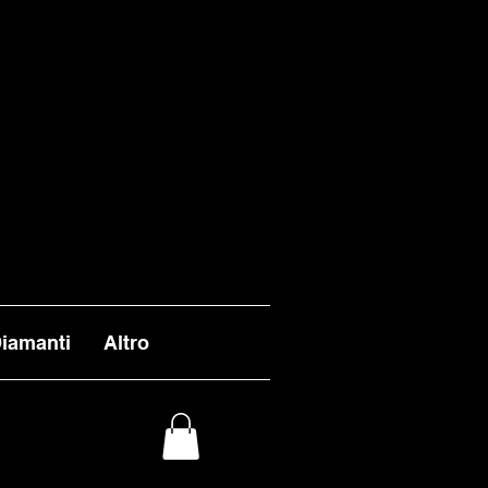
VASI ENTRO I TEMPI
 ALL'INFUORI DELLA
L 26 AGOSTO.
iamanti
Altro