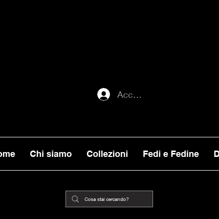
ATI ENTRO MERCOLEDI 22, VERRANNO E
ORNI), MENTRE GLI ORDINI EFFETTUATI
ILITA, VERRANNO PRESI IN CARICO DA
Accedi
ome
Chi siamo
Collezioni
Fedi e Fedine
D