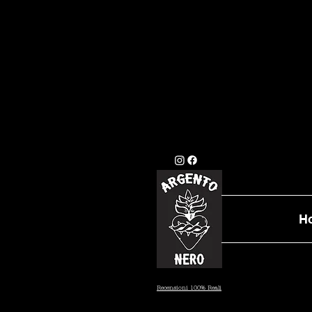
GLI ORDINI EFFETTU
STANDARD (7/10 GI
DATA PRESTAB
H
Recensioni 100% Reali