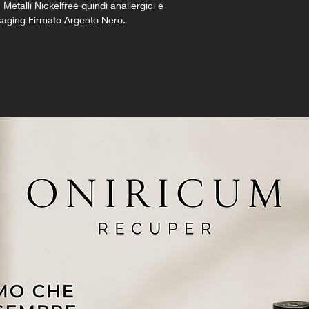
 Metalli Nickelfree quindi anallergici e
kaging Firmato Argento Nero.