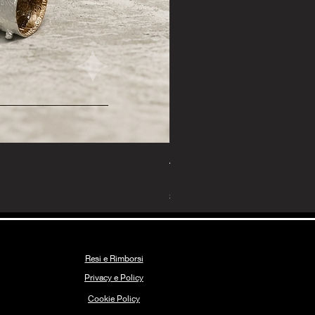
Anello Corallo Prezioso
Prezzo
135,00 €
Spedizione Gratuita
Resi e Rimborsi
Privacy e Policy
Coo
k
ie Policy