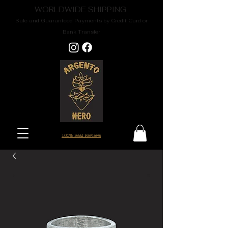
WORLDWIDE SHIPPING
Safe and Guaranteed Payments by Credit Card or
Bank Transfer
100% Real Reviews