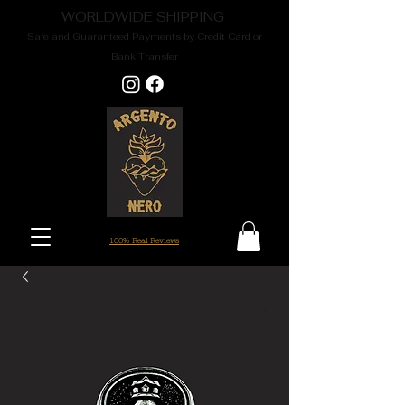
WORLDWIDE SHIPPING
Safe and Guaranteed Payments by Credit Card or
Bank Transfer
100% Real Reviews