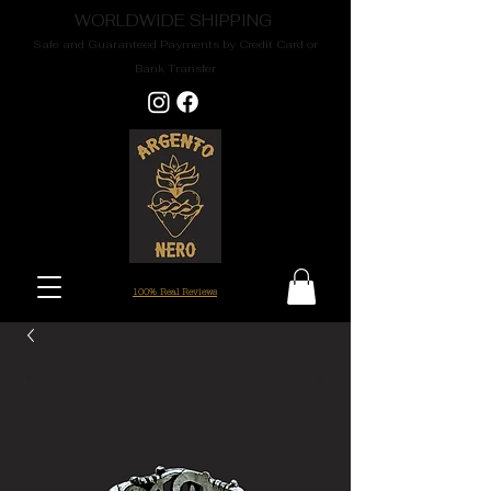
WORLDWIDE SHIPPING
Safe and Guaranteed Payments by Credit Card or
Bank Transfer
100% Real Reviews