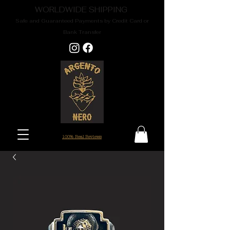
WORLDWIDE SHIPPING
Safe and Guaranteed Payments by Credit Card or
Bank Transfer
100% Real Reviews