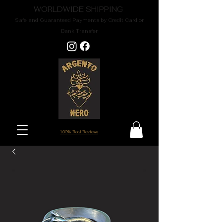
WORLDWIDE SHIPPING
Safe and Guaranteed Payments by Credit Card or
Bank Transfer
100% Real Reviews